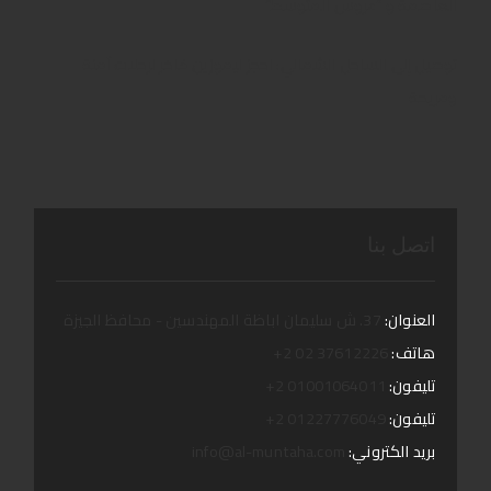
العاصمة و “عروس المتوسط”
توصيل إلى الساحل الشمالي: احجز ليموزين فاخر لرحلات آمنة
ومريحة
اتصل بنا
العنوان:
37. ش سليمان اباظة المهندسين - محافظ الجيزة
هاتف:
37612226 02 2+
تليفون:
01001064011 2+
تليفون:
01227776049 2+
بريد الكتروني:
info@al-muntaha.com