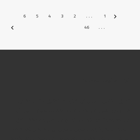
6
5
4
3
2
...
1
السابق
46
...
التالي
عن المنتهى ليموزين
تنطلق المنتهى ليموزين فى رؤيتها نحو تحقيق مراتب رائدة فى
قطاع تأجير السيارات و الخدمات المرافقة له ، لتكون الاختيار الأول
فى مصر وصولاً نحو مزيد من التوسع فى الخليج و منطقة الشرق
الاوسط . و تنظر شركة المنتهى ليموزين إلى المستقبل بثقة خاصة
مع النجاحات التى حققتها و التى تساهم فى ترسيخ مكانة الشركة