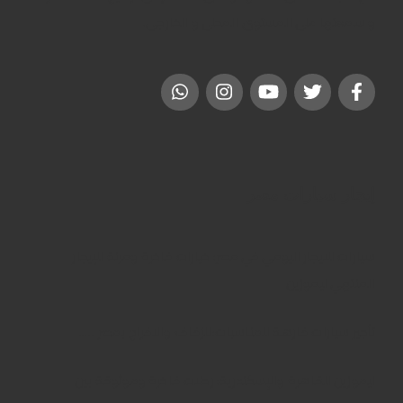
و سمعتها على المستوى المحلى و الخارجى.
إيجار سيارات مصر
سيارات للايجار اليومي في مصر: خيارات فاخرة ومرنة للإيجار
المنتهي ليموزين
تأجير سيارات فارهة للمناسبات:للزفاف والافراح بمصر …..
ليموزين للقاهرة والإسكندرية: رحلات فاخرة وموثوقة بين