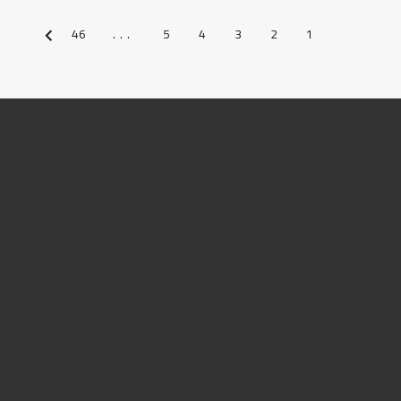
46
...
5
4
3
2
1
التالي
عن المنتهى ليموزين
تنطلق المنتهى ليموزين فى رؤيتها نحو تحقيق مراتب رائدة فى
قطاع تأجير السيارات و الخدمات المرافقة له ، لتكون الاختيار الأول
فى مصر وصولاً نحو مزيد من التوسع فى الخليج و منطقة الشرق
الاوسط . و تنظر شركة المنتهى ليموزين إلى المستقبل بثقة خاصة
مع النجاحات التى حققتها و التى تساهم فى ترسيخ مكانة الشركة
و سمعتها على المستوى المحلى و الخارجى.