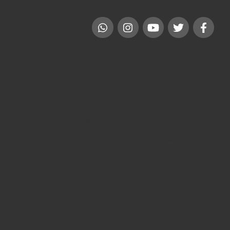
إيجار سيارات مصر
سيارات للايجار اليومي في مصر: خيارات فاخرة ومرنة للإيجار
المنتهي ليموزين
تأجير سيارات فارهة للمناسبات:للزفاف والافراح بمصر …..
ليموزين للقاهرة والإسكندرية: رحلات فاخرة وموثوقة بين
العاصمة و “عروس المتوسط”