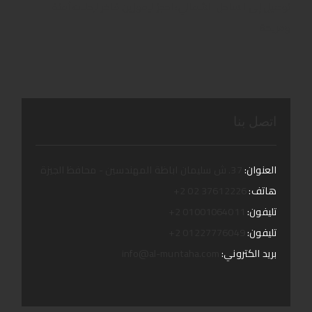
توصيل إلى الساحل الشمالي: احجز ليموزين فاخر لرحلات آمنة
ومريحة
اتصل بنا
العنوان:
37. ش سليمان اباظة المهندسين - محافظ الجيزة
هاتف:
37612226 02 2+
تليفون:
01001064011 2+
تليفون:
01227776049 2+
بريد الكتروني:
info@al-muntaha.com