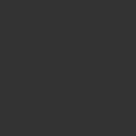
إيجار سيارات مصر
سيارات للايجار اليومي في مصر: خيارات فاخرة ومرنة للإيجار
المنتهي ليموزين
تأجير سيارات فارهة للمناسبات:للزفاف والافراح بمصر …..
ليموزين للقاهرة والإسكندرية: رحلات فاخرة وموثوقة بين
العاصمة و “عروس المتوسط”
توصيل إلى الساحل الشمالي: احجز ليموزين فاخر لرحلات آمنة
ومريحة