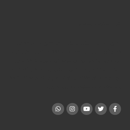
عن المنتهى ليموزين
تنطلق المنتهى ليموزين فى رؤيتها نحو تحقيق مراتب رائدة فى
قطاع تأجير السيارات و الخدمات المرافقة له ، لتكون الاختيار الأول
فى مصر وصولاً نحو مزيد من التوسع فى الخليج و منطقة الشرق
الاوسط . و تنظر شركة المنتهى ليموزين إلى المستقبل بثقة خاصة
مع النجاحات التى حققتها و التى تساهم فى ترسيخ مكانة الشركة
و سمعتها على المستوى المحلى و الخارجى.