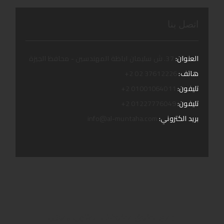
اتصل بنا
العنوان:
37. ش سليمان اباظة المهندسين - محافظ الجيزة
هاتف:
37612226 02 2+
تليفون:
01001064011 2+
تليفون:
01227776049 2+
بريد الكتروني:
info@al-muntaha.com
جمبع الحقوق محفوظة لـ المنتهى ليموزين