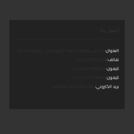
اتصل بنا
العنوان:
37. ش سليمان اباظة المهندسين - محافظ الجيزة
هاتف:
37612226 02 2+
تليفون:
01001064011 2+
تليفون:
01227776049 2+
بريد الكتروني:
info@al-muntaha.com