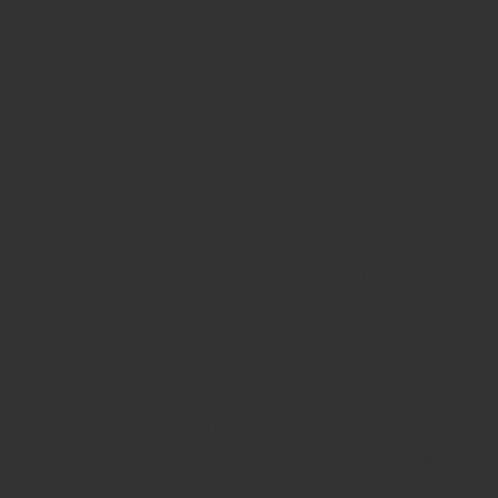
إيجار سيارات مصر
سيارات للايجار اليومي في مصر: خيارات فاخرة ومرنة للإيجار
المنتهي ليموزين
تأجير سيارات فارهة للمناسبات:للزفاف والافراح بمصر …..
ليموزين للقاهرة والإسكندرية: رحلات فاخرة وموثوقة بين
العاصمة و “عروس المتوسط”
توصيل إلى الساحل الشمالي: احجز ليموزين فاخر لرحلات آمنة
ومريحة