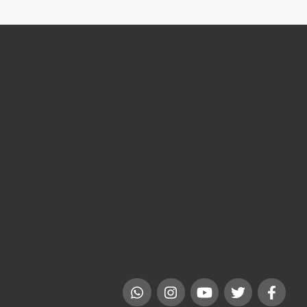
عن المنتهى ليموزين
تنطلق المنتهى ليموزين فى رؤيتها نحو تحقيق مراتب رائدة فى
قطاع تأجير السيارات و الخدمات المرافقة له ، لتكون الاختيار الأول
فى مصر وصولاً نحو مزيد من التوسع فى الخليج و منطقة الشرق
الاوسط . و تنظر شركة المنتهى ليموزين إلى المستقبل بثقة خاصة
مع النجاحات التى حققتها و التى تساهم فى ترسيخ مكانة الشركة
و سمعتها على المستوى المحلى و الخارجى.