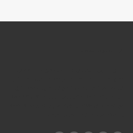
عن المنتهى ليموزين
تنطلق المنتهى ليموزين فى رؤيتها نحو تحقيق مراتب رائدة فى
قطاع تأجير السيارات و الخدمات المرافقة له ، لتكون الاختيار الأول
فى مصر وصولاً نحو مزيد من التوسع فى الخليج و منطقة الشرق
الاوسط . و تنظر شركة المنتهى ليموزين إلى المستقبل بثقة خاصة
مع النجاحات التى حققتها و التى تساهم فى ترسيخ مكانة الشركة
و سمعتها على المستوى المحلى و الخارجى.