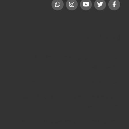
إيجار سيارات مصر
سيارات للايجار اليومي في مصر: خيارات فاخرة ومرنة للإيجار
المنتهي ليموزين
تأجير سيارات فارهة للمناسبات:للزفاف والافراح بمصر …..
ليموزين للقاهرة والإسكندرية: رحلات فاخرة وموثوقة بين
العاصمة و “عروس المتوسط”
توصيل إلى الساحل الشمالي: احجز ليموزين فاخر لرحلات آمنة