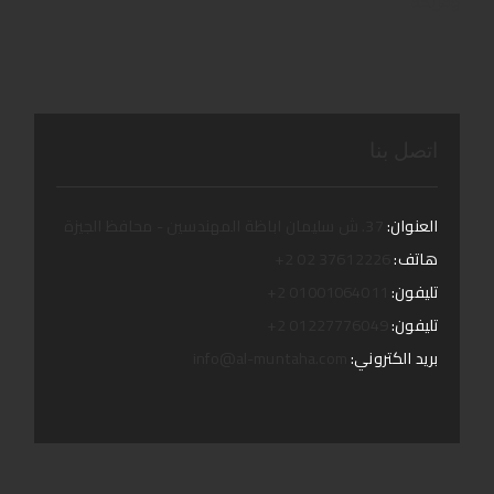
ومريحة
اتصل بنا
العنوان:
37. ش سليمان اباظة المهندسين - محافظ الجيزة
هاتف:
37612226 02 2+
تليفون:
01001064011 2+
تليفون:
01227776049 2+
بريد الكتروني:
info@al-muntaha.com