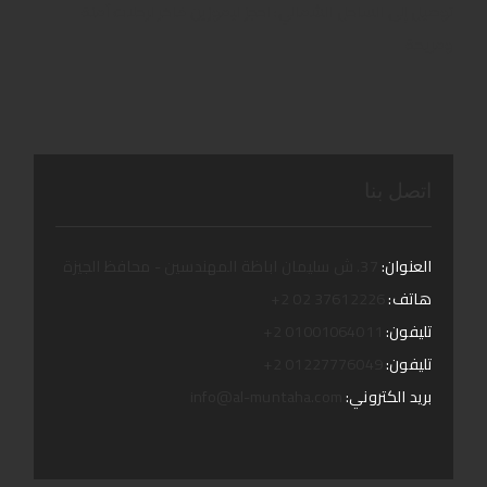
توصيل إلى الساحل الشمالي: احجز ليموزين فاخر لرحلات آمنة
ومريحة
اتصل بنا
العنوان:
37. ش سليمان اباظة المهندسين - محافظ الجيزة
هاتف:
37612226 02 2+
تليفون:
01001064011 2+
تليفون:
01227776049 2+
بريد الكتروني:
info@al-muntaha.com