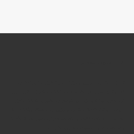
عن المنتهى ليموزين
تنطلق المنتهى ليموزين فى رؤيتها نحو تحقيق مراتب رائدة فى
قطاع تأجير السيارات و الخدمات المرافقة له ، لتكون الاختيار الأول
فى مصر وصولاً نحو مزيد من التوسع فى الخليج و منطقة الشرق
الاوسط . و تنظر شركة المنتهى ليموزين إلى المستقبل بثقة خاصة
مع النجاحات التى حققتها و التى تساهم فى ترسيخ مكانة الشركة
و سمعتها على المستوى المحلى و الخارجى.