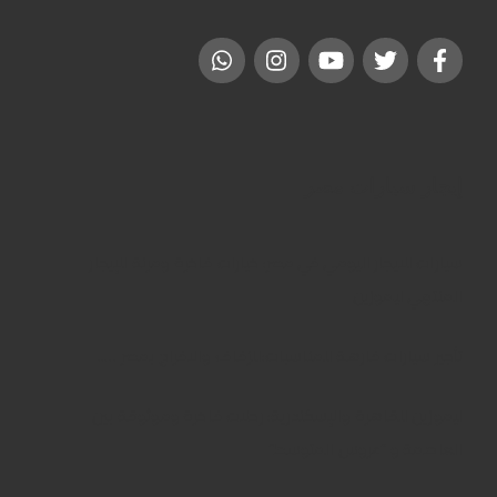
إيجار سيارات مصر
سيارات للايجار اليومي في مصر: خيارات فاخرة ومرنة للإيجار
المنتهي ليموزين
تأجير سيارات فارهة للمناسبات:للزفاف والافراح بمصر …..
ليموزين للقاهرة والإسكندرية: رحلات فاخرة وموثوقة بين
العاصمة و “عروس المتوسط”