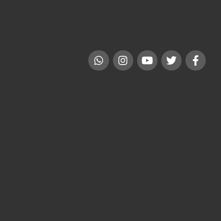
مع النجاحات التى حققتها و التى تساهم فى ترسيخ مكانة الشركة
و سمعتها على المستوى المحلى و الخارجى.
إيجار سيارات مصر
سيارات للايجار اليومي في مصر: خيارات فاخرة ومرنة للإيجار
المنتهي ليموزين
تأجير سيارات فارهة للمناسبات:للزفاف والافراح بمصر …..
ليموزين للقاهرة والإسكندرية: رحلات فاخرة وموثوقة بين