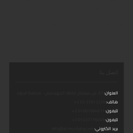
العاصمة و “عروس المتوسط”
توصيل إلى الساحل الشمالي: احجز ليموزين فاخر لرحلات آمنة
ومريحة
اتصل بنا
العنوان:
37. ش سليمان اباظة المهندسين - محافظ الجيزة
هاتف:
37612226 02 2+
تليفون:
01001064011 2+
تليفون:
01227776049 2+
بريد الكتروني:
info@al-muntaha.com