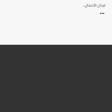
لرجال الأعمال...
عن المنتهى ليموزين
تنطلق المنتهى ليموزين فى رؤيتها نحو تحقيق مراتب رائدة فى
قطاع تأجير السيارات و الخدمات المرافقة له ، لتكون الاختيار الأول
فى مصر وصولاً نحو مزيد من التوسع فى الخليج و منطقة الشرق
الاوسط . و تنظر شركة المنتهى ليموزين إلى المستقبل بثقة خاصة