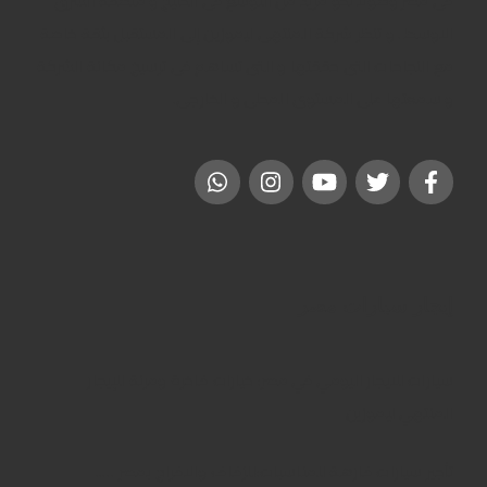
فى مصر وصولاً نحو مزيد من التوسع فى الخليج و منطقة الشرق
الاوسط . و تنظر شركة المنتهى ليموزين إلى المستقبل بثقة خاصة
مع النجاحات التى حققتها و التى تساهم فى ترسيخ مكانة الشركة
و سمعتها على المستوى المحلى و الخارجى.
إيجار سيارات مصر
سيارات للايجار اليومي في مصر: خيارات فاخرة ومرنة للإيجار
المنتهي ليموزين
تأجير سيارات فارهة للمناسبات:للزفاف والافراح بمصر …..