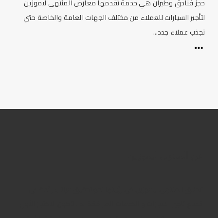
حجز فنادق وطيران هي خدمة تقدمها معارض المنتهي ليموزين
لتأجير السيارات للعملاء من مختلف الجهات العامة والخاصة حتي
تجذب عملاء جدد...
عن المنتهى ليموزين
تنطلق المنتهى ليموزين فى رؤيتها نحو تحقيق مراتب رائدة فى
قطاع تأجير السيارات و الخدمات المرافقة له ، لتكون الاختيار الأول