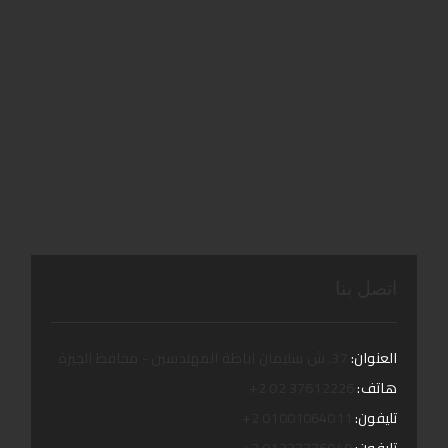
ليموزين للقاهرة والإسكندرية: رحلات فاخرة وموثوقة بين
العاصمة و “عروس المتوسط”
توصيل إلى الساحل الشمالي: احجز ليموزين فاخر لرحلات آمنة
ومريحة
اتصل بنا
العنوان:
37. ش سليمان اباظة المهندسين - محافظ الجيزة
هاتف:
37612226 02 2+
تليفون:
01001064011 2+
تليفون:
01227776049 2+