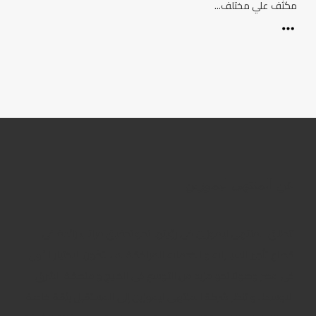
مكثف علي مختلف...
عن المنتهى ليموزين
تنطلق المنتهى ليموزين فى رؤيتها نحو تحقيق مراتب رائدة فى
قطاع تأجير السيارات و الخدمات المرافقة له ، لتكون الاختيار الأول
فى مصر وصولاً نحو مزيد من التوسع فى الخليج و منطقة الشرق
الاوسط . و تنظر شركة المنتهى ليموزين إلى المستقبل بثقة خاصة