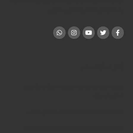
مع النجاحات التى حققتها و التى تساهم فى ترسيخ مكانة الشركة
و سمعتها على المستوى المحلى و الخارجى.
إيجار سيارات مصر
سيارات للايجار اليومي في مصر: خيارات فاخرة ومرنة للإيجار
المنتهي ليموزين
تأجير سيارات فارهة للمناسبات:للزفاف والافراح بمصر …..
ليموزين للقاهرة والإسكندرية: رحلات فاخرة وموثوقة بين