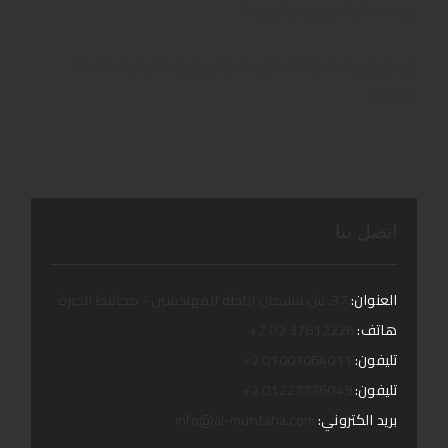
العاصمة و “عروس المتوسط”
توصيل إلى الساحل الشمالي: احجز ليموزين فاخر لرحلات آمنة
ومريحة
اتصل بنا
العنوان:
37. ش سليمان اباظة المهندسين - محافظ الجيزة
هاتف:
37612226 02 2+
تليفون:
01001064011 2+
تليفون:
01227776049 2+
بريد الكتروني:
info@al-muntaha.com