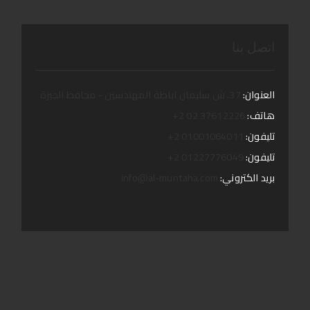
اتصل بنا
العنوان:
37. ش سليمان اباظة المهندسين - محافظ الجيزة
هاتف:
37612226 02 2+
تليفون:
01001064011 2+
تليفون:
01227776049 2+
بريد الكتروني:
info@al-muntaha.com