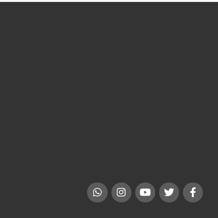
عن المنتهى ليموزين
تنطلق المنتهى ليموزين فى رؤيتها نحو تحقيق مراتب رائدة فى
قطاع تأجير السيارات و الخدمات المرافقة له ، لتكون الاختيار الأول
فى مصر وصولاً نحو مزيد من التوسع فى الخليج و منطقة الشرق
الاوسط . و تنظر شركة المنتهى ليموزين إلى المستقبل بثقة خاصة
مع النجاحات التى حققتها و التى تساهم فى ترسيخ مكانة الشركة
و سمعتها على المستوى المحلى و الخارجى.