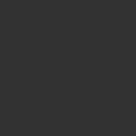
إيجار سيارات مصر
سيارات للايجار اليومي في مصر: خيارات فاخرة ومرنة للإيجار
المنتهي ليموزين
تأجير سيارات فارهة للمناسبات:للزفاف والافراح بمصر …..
ليموزين للقاهرة والإسكندرية: رحلات فاخرة وموثوقة بين
العاصمة و “عروس المتوسط”
توصيل إلى الساحل الشمالي: احجز ليموزين فاخر لرحلات آمنة
ومريحة