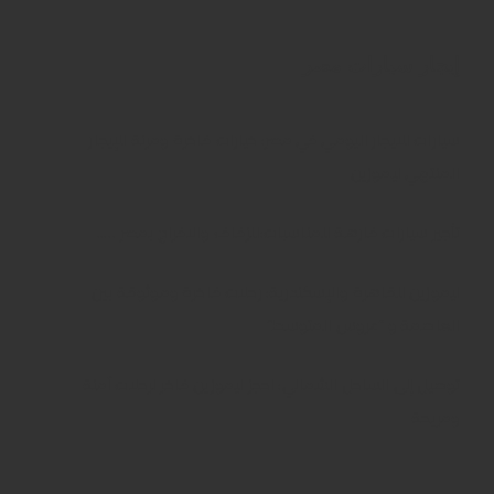
إيجار سيارات مصر
سيارات للايجار اليومي في مصر: خيارات فاخرة ومرنة للإيجار
المنتهي ليموزين
تأجير سيارات فارهة للمناسبات:للزفاف والافراح بمصر …..
ليموزين للقاهرة والإسكندرية: رحلات فاخرة وموثوقة بين
العاصمة و “عروس المتوسط”
توصيل إلى الساحل الشمالي: احجز ليموزين فاخر لرحلات آمنة
ومريحة