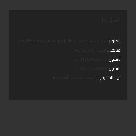
اتصل بنا
العنوان:
37. ش سليمان اباظة المهندسين - محافظ الجيزة
هاتف:
37612226 02 2+
تليفون:
01001064011 2+
تليفون:
01227776049 2+
بريد الكتروني:
info@al-muntaha.com