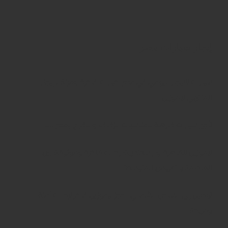
إيجار سيارات مصر
سيارات للايجار اليومي في مصر: خيارات فاخرة ومرنة للإيجار
المنتهي ليموزين
تأجير سيارات فارهة للمناسبات:للزفاف والافراح بمصر …..
ليموزين للقاهرة والإسكندرية: رحلات فاخرة وموثوقة بين
العاصمة و “عروس المتوسط”
توصيل إلى الساحل الشمالي: احجز ليموزين فاخر لرحلات آمنة
ومريحة