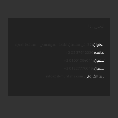
اتصل بنا
العنوان:
37. ش سليمان اباظة المهندسين - محافظ الجيزة
هاتف:
37612226 02 2+
تليفون:
01001064011 2+
تليفون:
01227776049 2+
بريد الكتروني:
info@al-muntaha.com