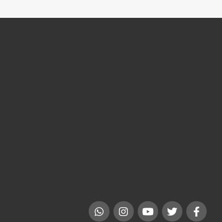
عن المنتهى ليموزين
تنطلق المنتهى ليموزين فى رؤيتها نحو تحقيق مراتب رائدة فى
قطاع تأجير السيارات و الخدمات المرافقة له ، لتكون الاختيار الأول
فى مصر وصولاً نحو مزيد من التوسع فى الخليج و منطقة الشرق
الاوسط . و تنظر شركة المنتهى ليموزين إلى المستقبل بثقة خاصة
مع النجاحات التى حققتها و التى تساهم فى ترسيخ مكانة الشركة
و سمعتها على المستوى المحلى و الخارجى.