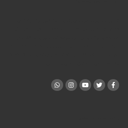
عن المنتهى ليموزين
تنطلق المنتهى ليموزين فى رؤيتها نحو تحقيق مراتب رائدة فى
قطاع تأجير السيارات و الخدمات المرافقة له ، لتكون الاختيار الأول
فى مصر وصولاً نحو مزيد من التوسع فى الخليج و منطقة الشرق
الاوسط . و تنظر شركة المنتهى ليموزين إلى المستقبل بثقة خاصة
مع النجاحات التى حققتها و التى تساهم فى ترسيخ مكانة الشركة
و سمعتها على المستوى المحلى و الخارجى.
إيجار سيارات مصر