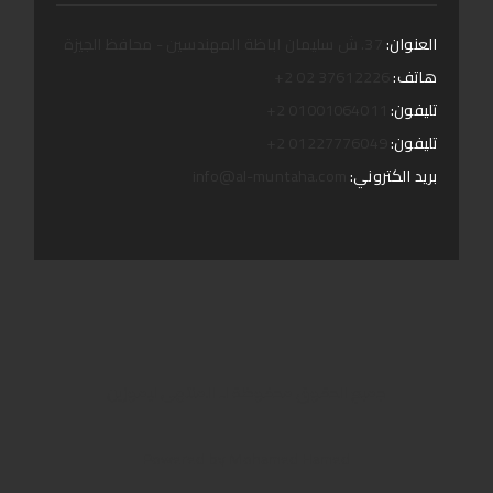
العنوان:
37. ش سليمان اباظة المهندسين - محافظ الجيزة
هاتف:
37612226 02 2+
تليفون:
01001064011 2+
تليفون:
01227776049 2+
بريد الكتروني:
info@al-muntaha.com
جمبع الحقوق محفوظة لـ المنتهى ليموزين
Powered by
Mohamed Hamed