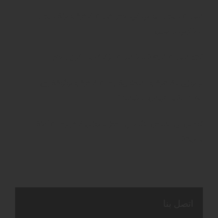
سيارات للايجار اليومي في مصر: خيارات فاخرة ومرنة للإيجار
المنتهي ليموزين
تأجير سيارات فارهة للمناسبات:للزفاف والافراح بمصر …..
ليموزين للقاهرة والإسكندرية: رحلات فاخرة وموثوقة بين
العاصمة و “عروس المتوسط”
توصيل إلى الساحل الشمالي: احجز ليموزين فاخر لرحلات آمنة
ومريحة
اتصل بنا