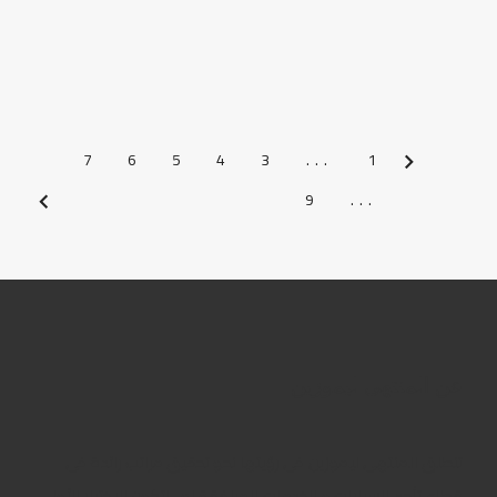
7
6
5
4
3
...
1
السابق
9
...
التالي
عن المنتهى ليموزين
تنطلق المنتهى ليموزين فى رؤيتها نحو تحقيق مراتب رائدة فى
قطاع تأجير السيارات و الخدمات المرافقة له ، لتكون الاختيار الأول