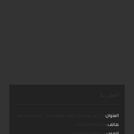
تأجير سيارات فارهة للمناسبات:للزفاف والافراح بمصر …..
ليموزين للقاهرة والإسكندرية: رحلات فاخرة وموثوقة بين
العاصمة و “عروس المتوسط”
توصيل إلى الساحل الشمالي: احجز ليموزين فاخر لرحلات آمنة
ومريحة
اتصل بنا
العنوان:
37. ش سليمان اباظة المهندسين - محافظ الجيزة
هاتف:
37612226 02 2+
تليفون:
01001064011 2+