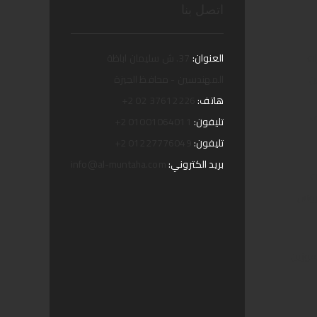
اتصل بنا
ات
العنوان:
37. ش سليمان اباظة
ن
المهندسين - محافظ الجيزة
هاتف:
37612226 02 2+
ف
تليفون:
01001064011 2+
تليفون:
01227776049 2+
بريد الكتروني:
info@al-muntaha.com
ت
عروس
يموزين