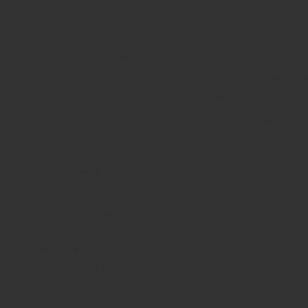
العودة
إيجار سيارات مصر
 قطاع تأجير السيارات و الخدمات
سيارات للايجار اليومي في مصر: خيار
 من التوسع فى الخليج و منطقة
فاخرة ومرنة للإيجار المنتهي ليموزي
بثقة خاصة مع النجاحات التى
تأجير سيارات فارهة للمناسبات:للزفا
ى المستوى المحلى و الخارجى.
والافراح بمصر …..
ليموزين للقاهرة والإسكندرية: رحلا
فاخرة وموثوقة بين العاصمة و “
المتوسط”
توصيل إلى الساحل الشمالي: احجز ل
فاخر لرحلات آمنة ومريحة