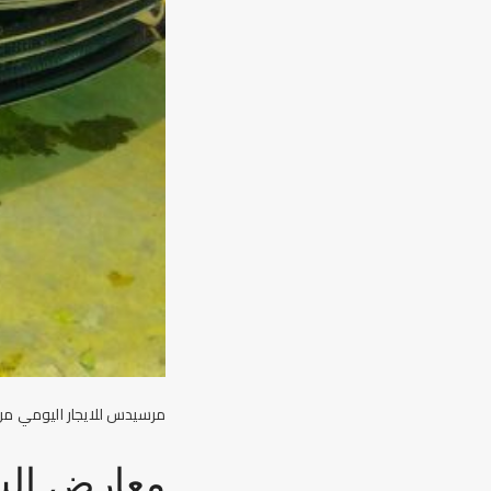
مرسيدس للايجار اليومي
من 
معارض الس