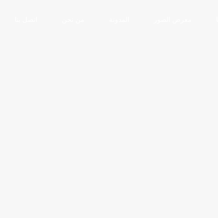
معرض الصور
المدونة
من نحن
اتصل بنا
جار سيارات
مرسيدس للايجار اليومي بمصر مني اس
ومايباخ بمصر