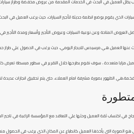
سب يظل العميل في البحث في الخدمات المقدمة من عروض مخفضة وطراز سيارات
ات الذي يقوم بوضع انظمة حديثة لتأجير السيارات، حيث يرغب العميل في البحث ا
 العروض المتاحة وعن نوعية السيارات وعروض التأجير وأسعار ومدة التأجير في
حث عنها العميل هي
مرسيدس للايجار اليومي
، حيث يرغب في الحصول علي طراز حد
عميل مزايا متعددة ، سوف نقوم بطرحها خلال التقرير في سطور مبسطة تعرض كاف
لفخمة،هي الظهور بصورة مشرفة امام العملاء، حتي يتم تحقيق انجازات عديدة لن
متطورة
ح في اكتساب ثقة العميل وحثها علي التعاقد مع المؤسسة الراغبة في تاجير السي
ي هو الصورة التي يأخذها العميل كانطباع عن المكان الذي يرغب في الحصول منه