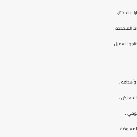
ت المختار.
ات المتعددة .
اجها العميل .
وأهدافه .
لمعارض .
يوم
ي .
المعروضة.