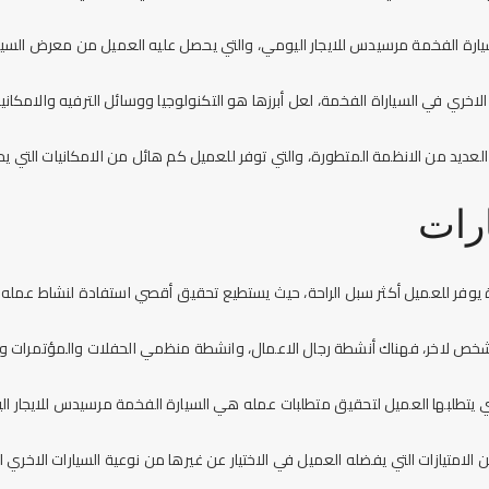
يارة الفخمة
مرسيدس للايجار اليومي
، والتي يحصل عليه العميل من معرض السيارا
الاخري في السياراة الفخمة، لعل أبرزها هو التكنولوجيا ووسائل الترفيه والامكاني
العديد من الانظمة المتطورة، والتي توفر للعميل كم هائل من الامكانيات التي يحت
ارات
ة يوفر للعميل أكثر سبل الراحة، حيث يستطيع تحقيق أقصي استفادة لنشاط عمله 
خص لاخر، فهناك أنشطة رجال الاعمال، وانشطة منظمي الحفلات والمؤتمرات وا
التي يتطلبها العميل لتحقيق متطلبات عمله هي السيارة الفخمة مرسيدس
للايجار ال
 الامتيازات التي يفضله العميل في الاختيار عن غيرها من نوعية السيارات الاخري 