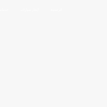
الرئيسية
ايجار سيارات
خدماتنا
بمصر مني اس ومايباخ
الرئيسية
اي