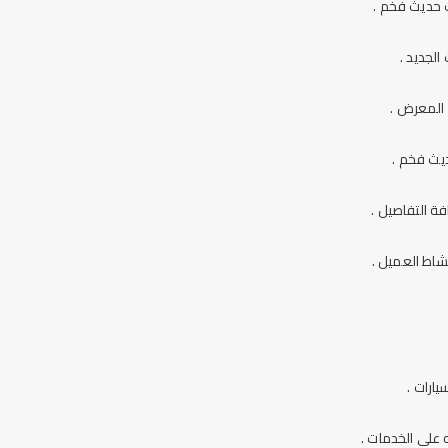
 حديث فخم .
لجديد .
 المعرض .
يث فخم .
ة التفاصيل .
شاط العميل .
ارات .
 علي الخدمات .