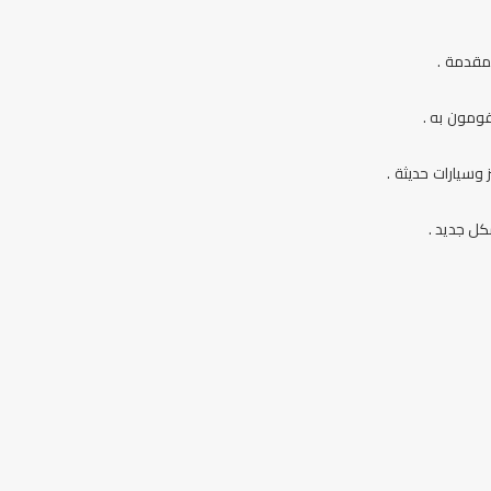
لمقدمة .
قومون به .
وسيارات حديثة .
كل جديد .