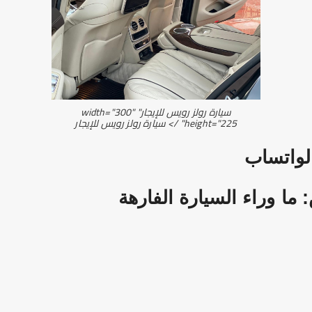
سيارة رولز رويس
للإيجار
" width="300"
height="225" />
سيارة
رولز رويس
للإيجار
الواتساب
سيارة
الفارهة