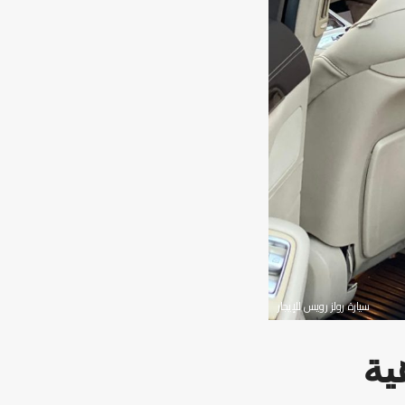
سيارة رولز رويس للإيجار
ية