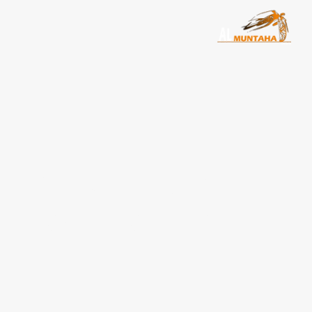
سيارة رولز رويس للإيجار: ا
للحظات التي لا تُنسى