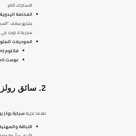
الاسترخاء التام.
الفخامة اليدوية:
سحرية لا توجد في
الموديلات المتو
فانتوم (Phantom):
غوست (Ghost):
2. سائق رولز رويس: الالتزام بالبروتوكول
تعتمد تجربة
سيارة
رولز 
اللباقة والمهنية
الأنيق جداً، والتع