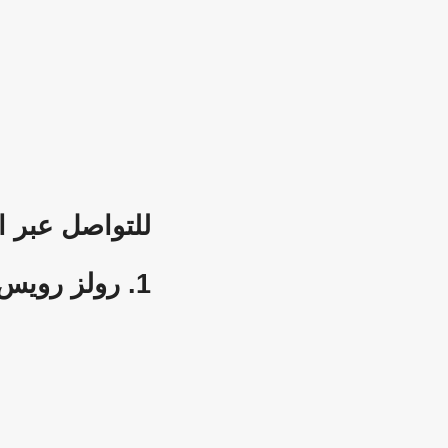
للتواصل عبر 
1. رولز رويس: ما وراء ال