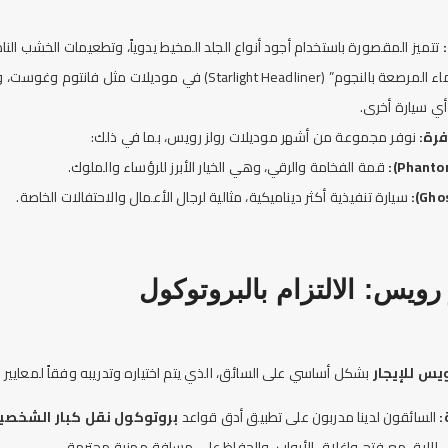
تتميز المقصورة باستخدام أجود أنواع الجلد المخيط يدوياً، وتطعيمات الخشب النا
يشتهر سقف “السماء المرصعة بالنجوم” (Starlight Headliner) في موديلا
 أي
سيارة
أخرى.
فرة:
نوفر مجموعة من أشهر موديلات رولز رويس، بما في ذلك:
قمة الفخامة والرقي، وهي الخيار الأبرز للرؤساء والملوك.
سيارة
تنفيذية أكثر ديناميكية، مثالية لرجال الأعمال والاحتفالات الخاصة.
رويس
للإيجار
بشكل أساسي على السائق، الذي يتم اختياره وتدريبه وفقاً لمعايير 
:
السائقون لدينا مدربون على تطبيق أدق قواعد
بروتوكول نقل كبار الشخصي
امل اللبق مع فتح وإغلاق الأبواب، والحفاظ على مسافة مهنية محترمة.