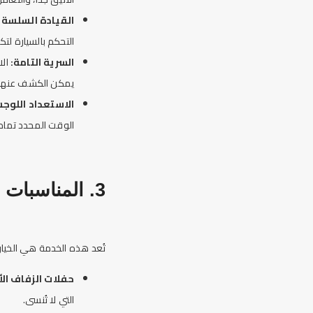
القيادة السلسة (Magic Carpet Ride)
التحكم بال
سيارة
لتكو
السرية التامة:
الا
يمكن الكشف عنها 
الاستعداد اللوج
الوقت المحدد تماماً
3. المناسبات المثالية لحجز
تُعد هذه الخدمة هي الخيار 
حفلات الزفاف ال
التي لا تُنسى.