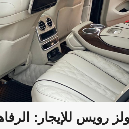
لز رويس
للإيجار
: الرفاه