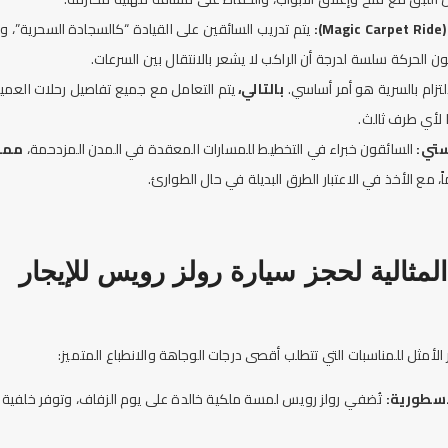
:
يتم تدريب السائقين على القيادة “كالسجادة السحرية”، وه
ن الحركة سلسة لدرجة أن الراكب لا يشعر بالانتقال بين السرعات.
لتزام بالسرية هو أمر أساسي.
بالتالي،
يتم التعامل مع جميع تفاصيل رحلات العم
لأي طرف ثالث.
ستي:
السائقون خبراء في التخطيط للمسارات المعقدة في المدن المزدحمة،
مما
، مع الأخذ في الاعتبار الطرق البديلة في حال الطوارئ.
سيارة
رولز رويس
للإيجار
الأمثل للمناسبات التي تتطلب أقصى درجات الوجاهة والانطباع المتميز:
أسطورية:
تُضفي رولز رويس لمسة ملكية خالدة على يوم الزفاف، وتوفر خلفية مث