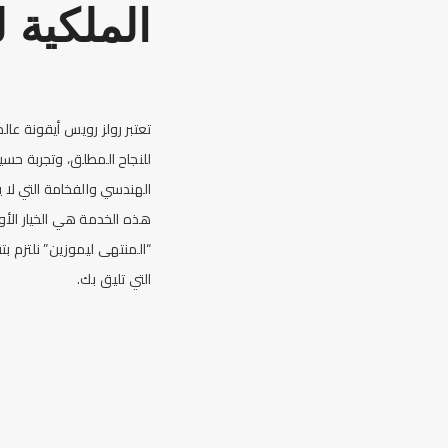
الملكية 
تعتبر رولز رويس أيقونة عال
للنجاح المطلق، وتجربة حسي
الهندسي والفخامة التي لا 
هذه الخدمة هي الخيار الأو
“المنتهى ليموزين” نلتزم ب
التي تليق بك.