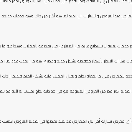
ذب العميل إلي التعاقد، وأخر يقدم طراز حديث من السيارات والتي تحوز متطلبات
معارض عند العروض والسيارات، بل يمتد لما هو أكثر من ذلك وهو خدمات جديدة
 خدمات بعينه لا يستطيع غيره من المعارض في تقديمه للعملاء، وهذا هو ما ي
ات سيارات للايجار بأسعار مخفضة بشكل جديد وعصري هو من يجذب عدد كبير من
 للمعرض هي ما تجعله نجاحا ويقبل العملاء عليه بشكل الجيد، فكلما رادات الخ
تقديم اكبر قدر من العروض المتنوعة هو في حد ذاته نجاح يحسب له لأنه قد ينفر
 أي معرض سيارات أخر، لان المعارض قد تقلد بعضها في تقديم العروض لكسب عم