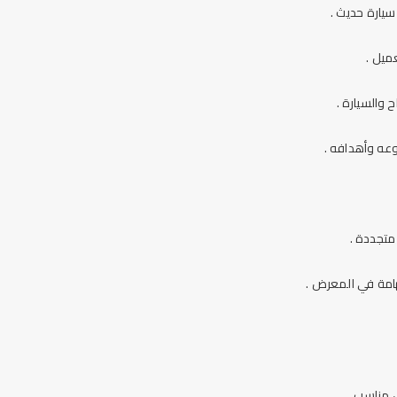
يارة حديث .
ميل .
والسيارة .
وعه وأهدافه .
متجددة .
امة في المعرض .
 مناسب .