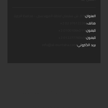
العنوان:
37. ش سليمان اباظة المهندسين - محافظ الجيزة
هاتف:
37612226 02 2+
تليفون:
01001064011 2+
تليفون:
01227776049 2+
بريد الكتروني:
info@al-muntaha.com
جمبع الحقوق محفوظة لـ المنتهى ليموزين
Powered by
Mohamed Hamed