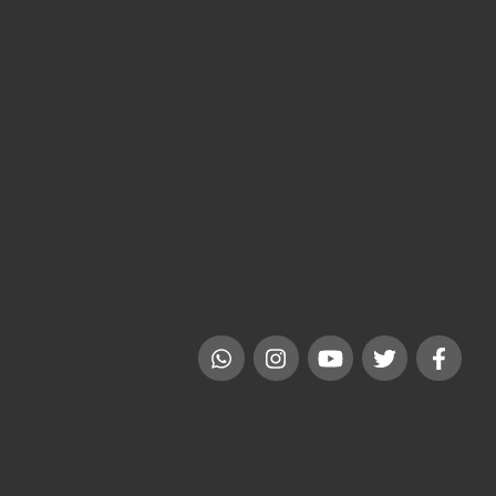
العودة
عن المنتهى ليموزين
تنطلق المنتهى ليموزين فى رؤيتها نحو تحقيق مراتب رائدة فى
قطاع تأجير السيارات و الخدمات المرافقة له ، لتكون الاختيار الأول
فى مصر وصولاً نحو مزيد من التوسع فى الخليج و منطقة الشرق
الاوسط . و تنظر شركة المنتهى ليموزين إلى المستقبل بثقة خاصة
مع النجاحات التى حققتها و التى تساهم فى ترسيخ مكانة الشركة
و سمعتها على المستوى المحلى و الخارجى.
إيجار سيارات مصر