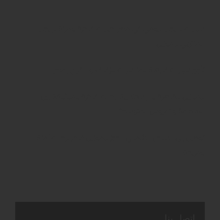
سيارات للايجار اليومي في مصر: خيارات فاخرة ومرنة للإيجار
المنتهي ليموزين
تأجير سيارات فارهة للمناسبات:للزفاف والافراح بمصر …..
ليموزين للقاهرة والإسكندرية: رحلات فاخرة وموثوقة بين
العاصمة و “عروس المتوسط”
توصيل إلى الساحل الشمالي: احجز ليموزين فاخر لرحلات آمنة
ومريحة
اتصل بنا