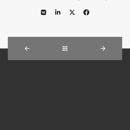
العودة
عن المنتهى ليموزين
تنطلق المنتهى ليموزين فى رؤيتها نحو تحقيق مراتب رائدة فى
قطاع تأجير السيارات و الخدمات المرافقة له ، لتكون الاختيار الأول
فى مصر وصولاً نحو مزيد من التوسع فى الخليج و منطقة الشرق
الاوسط . و تنظر شركة المنتهى ليموزين إلى المستقبل بثقة خاصة