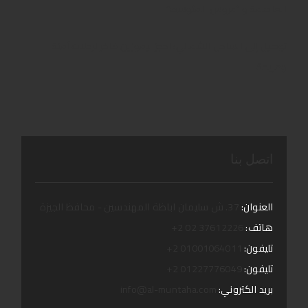
العاصمة و “عروس المتوسط”
توصيل إلى الساحل الشمالي: احجز ليموزين فاخر لرحلات آمنة
ومريحة
اتصل بنا
العنوان:
37. ش سليمان اباظة المهندسين - محافظ الجيزة
هاتف:
37612226 02 2+
تليفون:
01001064011 2+
تليفون:
01227776049 2+
بريد الكتروني:
info@al-muntaha.com