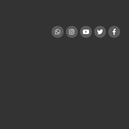
مع النجاحات التى حققتها و التى تساهم فى ترسيخ مكانة الشركة
و سمعتها على المستوى المحلى و الخارجى.
إيجار سيارات مصر
سيارات للايجار اليومي في مصر: خيارات فاخرة ومرنة للإيجار
المنتهي ليموزين
تأجير سيارات فارهة للمناسبات:للزفاف والافراح بمصر …..
ليموزين للقاهرة والإسكندرية: رحلات فاخرة وموثوقة بين