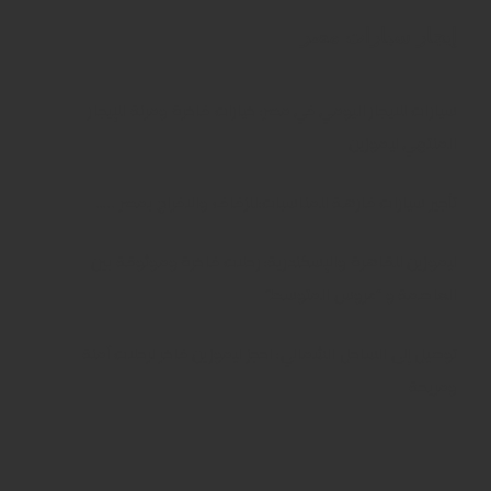
إيجار سيارات مصر
سيارات للايجار اليومي في مصر: خيارات فاخرة ومرنة للإيجار
المنتهي ليموزين
تأجير سيارات فارهة للمناسبات:للزفاف والافراح بمصر …..
ليموزين للقاهرة والإسكندرية: رحلات فاخرة وموثوقة بين
العاصمة و “عروس المتوسط”
توصيل إلى الساحل الشمالي: احجز ليموزين فاخر لرحلات آمنة
ومريحة