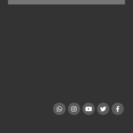
العودة
عن المنتهى ليموزين
تنطلق المنتهى ليموزين فى رؤيتها نحو تحقيق مراتب رائدة فى
قطاع تأجير السيارات و الخدمات المرافقة له ، لتكون الاختيار الأول
فى مصر وصولاً نحو مزيد من التوسع فى الخليج و منطقة الشرق
الاوسط . و تنظر شركة المنتهى ليموزين إلى المستقبل بثقة خاصة
مع النجاحات التى حققتها و التى تساهم فى ترسيخ مكانة الشركة
و سمعتها على المستوى المحلى و الخارجى.