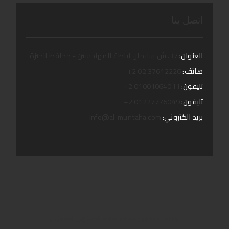
اتصل بنا
العنوان:
37. ش سليمان اباظة المهندسين - محافظ الجيزة
هاتف:
37612226 02 2+
تليفون:
01001064011 2+
تليفون:
01227776049 2+
بريد الكتروني:
info@al-muntaha.com
جمبع الحقوق محفوظة لـ المنتهى ليموزين