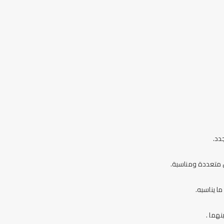
دد.
 متعددة ومناسبة.
 يناسبه.
نهما .