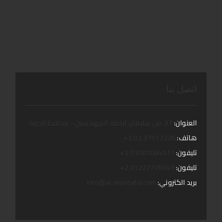
توصيل إلى الساحل الشمالي: احجز ليموزين فاخر لرحلات آمنة
ومريحة
اتصل بنا
العنوان:
37. ش سليمان اباظة المهندسين - محافظ الجيزة
هاتف:
37612226 02 2+
تليفون:
01001064011 2+
تليفون:
01227776049 2+
بريد الكتروني:
info@al-muntaha.com