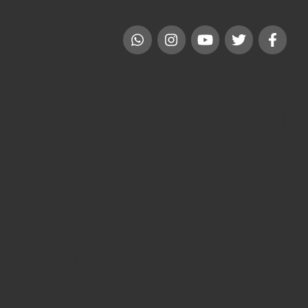
إيجار سيارات مصر
سيارات للايجار اليومي في مصر: خيارات فاخرة ومرنة للإيجار
المنتهي ليموزين
تأجير سيارات فارهة للمناسبات:للزفاف والافراح بمصر …..
ليموزين للقاهرة والإسكندرية: رحلات فاخرة وموثوقة بين
العاصمة و “عروس المتوسط”