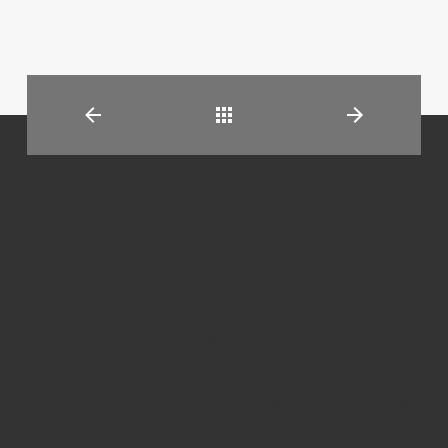
العودة
عن المنتهى ليموزين
تنطلق المنتهى ليموزين فى رؤيتها نحو تحقيق مراتب رائدة فى
قطاع تأجير السيارات و الخدمات المرافقة له ، لتكون الاختيار الأول
فى مصر وصولاً نحو مزيد من التوسع فى الخليج و منطقة الشرق
الاوسط . و تنظر شركة المنتهى ليموزين إلى المستقبل بثقة خاصة
مع النجاحات التى حققتها و التى تساهم فى ترسيخ مكانة الشركة
و سمعتها على المستوى المحلى و الخارجى.