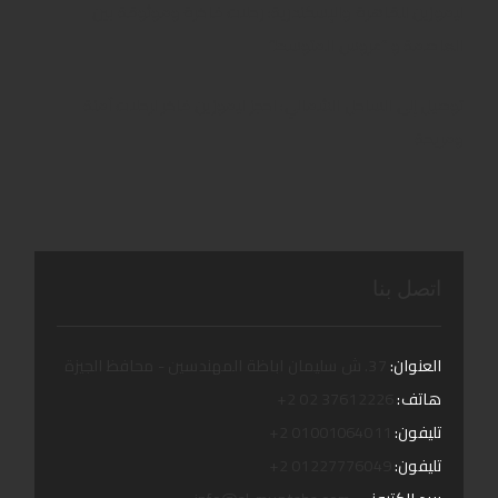
ليموزين للقاهرة والإسكندرية: رحلات فاخرة وموثوقة بين
العاصمة و “عروس المتوسط”
توصيل إلى الساحل الشمالي: احجز ليموزين فاخر لرحلات آمنة
ومريحة
اتصل بنا
العنوان:
37. ش سليمان اباظة المهندسين - محافظ الجيزة
هاتف:
37612226 02 2+
تليفون:
01001064011 2+
تليفون:
01227776049 2+