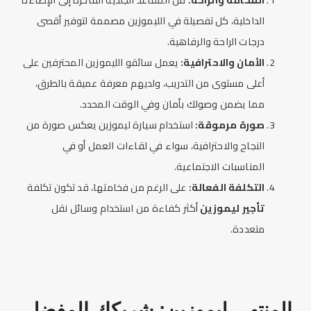
الداخلية، كل تفصيلة في ال
ليموزين
مصممة لتوفير أقصى
درجات الراحة والرفاهية.
الأمان والاحترافية:
يعمل سائقو ال
ليموزين
المحترفين على
أعلى مستوى من التدريب، ولديهم معرفة عميقة بالطرق،
مما يضمن وصولك بأمان وفي الوقت المحدد.
صورة مرموقة:
استخدام سيارة
ليموزين
يعكس صورة من
النجاح والاحترافية، سواء في لقاءات العمل أو في
المناسبات
الاجتماعية.
التكلفة الفعالة:
على الرغم من فخامتها، قد تكون تكلفة
تأجير
ليموزين
أكثر كفاءة من استخدام وسائل نقل
متعددة.
المنتهى
ليموزين
: شريكك المفضل