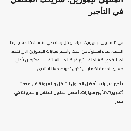
في ال
تأجير
في “المنتهى
ليموزين
”، ندرك أن كل رحلة هي مناسبة خاصة. ولهذا
السبب، نقدم أسطولًا من أحدث وأفخم سيارات ال
ليموزين
التي تخضع
لصيانة دورية شاملة. يلتزم فريقنا من السائقين المحترفين بأعلى
معايير الخدمة لضمان أن تكون تجربتك معنا لا تُنسى.
تأجير
سيارات: أفضل الحلول للتنقل والمرونة في مصر”
(تحرير)">
تأجير
سيارات: أفضل الحلول للتنقل والمرونة في
مصر