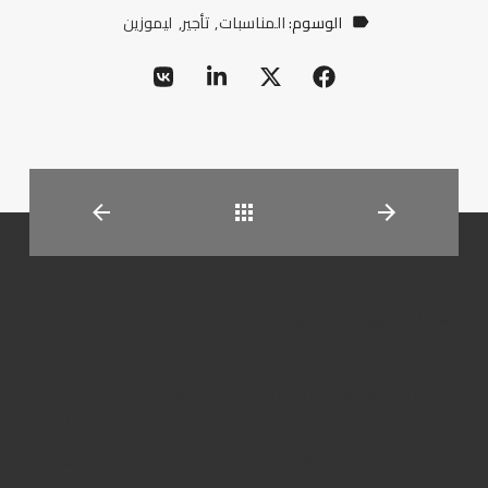
الوسوم:
المناسبات
تأجير
ليموزين
العودة
عن المنتهى ليموزين
تنطلق المنتهى ليموزين فى رؤيتها نحو تحقيق مراتب رائدة فى
قطاع تأجير السيارات و الخدمات المرافقة له ، لتكون الاختيار الأول
فى مصر وصولاً نحو مزيد من التوسع فى الخليج و منطقة الشرق