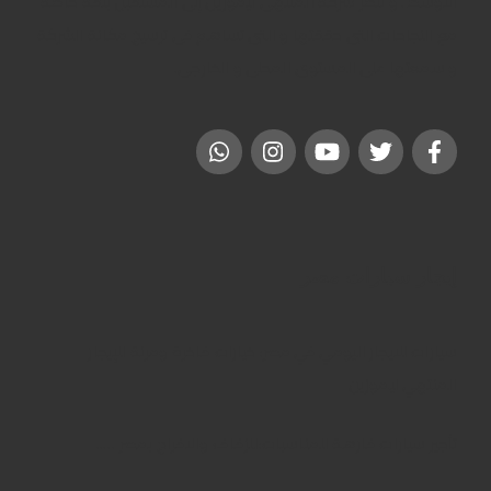
الاوسط . و تنظر شركة المنتهى ليموزين إلى المستقبل بثقة خاصة
مع النجاحات التى حققتها و التى تساهم فى ترسيخ مكانة الشركة
و سمعتها على المستوى المحلى و الخارجى.
إيجار سيارات مصر
سيارات للايجار اليومي في مصر: خيارات فاخرة ومرنة للإيجار
المنتهي ليموزين
تأجير سيارات فارهة للمناسبات:للزفاف والافراح بمصر …..