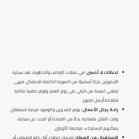
لحظات لا تُنسى:
في حفلات الزفاف والخطوبة، تعد سيارة
ال
ليموزين
جزءًا أساسيًا من الصورة الكاملة للاحتفال. فهي
تضفي لمسة من الرقي على يوم العمر وتوفر خلفية مثالية
لالتقاط أجمل الصور.
راحة رجال الأعمال:
يوفر
للمديرين والوفود فرصة لاستغلال
وقت التنقل بفعالية. بدلاً من القيادة أو البحث عن سيارة،
يمكنهم الاسترخاء، مراجعة الأوراق.
الاستقبال من المطار:
لضمان انطباع أول رائع للضيوف أو