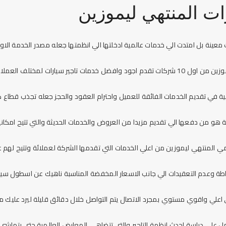
ات المنتهي ليموزين
عينة بل امتدت الي خدمات عالمية ادخلتها الي انظمتها جعله مصدر الخدمة الاو
ارات لمختلف العملاء من كافة المجالات .
قية في تقديم الخدمات الفائقة للعميل واحترام العقود والحجز جعله تجذب قطاع ك
 هو من دفعها الي تقديم مزيدا من العروض والخدمات الحديثة والتي تتيح امكاني
ومي المنتهي ليموزين
من اعلي الخدمات التي تقدمها الشركة لعملائة وتتيح لهم
ة وعدم التعقيدات الي جانب الاسعار المخفضة المناسبة ناهيك عن اسطول سيا
 اعلي واقوي مستوي بمجرد الاتصال يتم التواصل خلال دقائق قليلة ليرد عليك 
 علي دراسة احدث انظمة التاجير والتي تتضاهي المعارض العالمية حتي يتماشي 