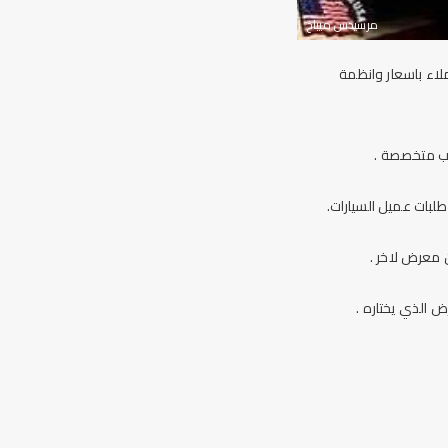
مرسيدس ميباخ
لاء باسعار وانظمة
ب متخصصة .
لبات عميل السيارات.
معرض لاخر .
 الذي يختاره .