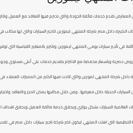
معارض تقدم خدمات فائقة الجودة والتي تحترم فيها التعاقد مع العميل وتلتزم
ت الكبيرة داخل مصر شركة المنتهي ليموزين لتاجير السيارات والتي لها مكاتب في
ئقة في ت
أجير سيارات يومي المنتهي ليموزين
وتلتزم بالمعايير القياسية التي توف
ج عروض حصرية وباسعار مخفضة مع الالتزام بتقديم خدمات علي أعلي مستوي وجود
حة داخل شركة المنتهي لموزين والتي اتاحت فيها الكثير من المميزات للعملاء في
يارات الحديثة داخل معرضها ، ومن خلال مكاتبها يمكن الحجز والتعاقد واختيار ا
 العالمية للسيارات بشكل يوازي ويحقق خدمة فائقة للعميل ويحقق اهداف اعم
لتنظيمية التي اهلت المنتهي ليكون اكبر شركة تاجير سيارات داخل مصر في تقديم