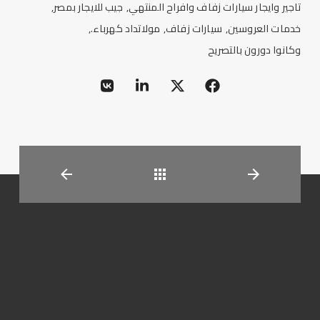
تاجير وايجار سيارات زفاف وافراح المنتهي
جيب للايجار بمصر
خدمات العروسين
سيارات زفاف
مولاتداد كهرباء.
وكانوا دورون بالتصريح
العودة
عن المنتهى ليموزين
تنطلق المنتهى ليموزين فى رؤيتها نحو تحقيق مراتب رائدة فى
قطاع تأجير السيارات و الخدمات المرافقة له ، لتكون الاختيار الأول