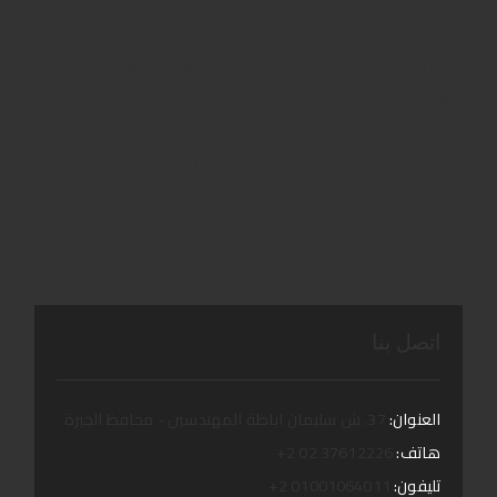
تأجير سيارات فارهة للمناسبات:للزفاف والافراح بمصر …..
ليموزين للقاهرة والإسكندرية: رحلات فاخرة وموثوقة بين
العاصمة و “عروس المتوسط”
توصيل إلى الساحل الشمالي: احجز ليموزين فاخر لرحلات آمنة
ومريحة
اتصل بنا
العنوان:
37. ش سليمان اباظة المهندسين - محافظ الجيزة
هاتف:
37612226 02 2+
تليفون:
01001064011 2+