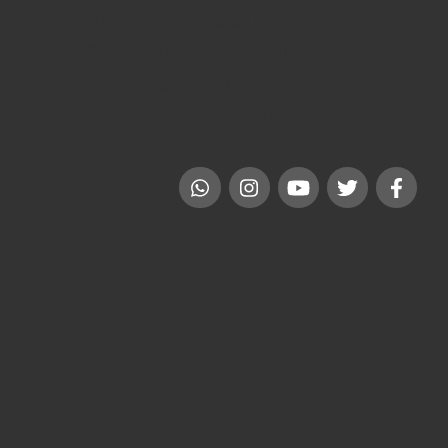
فى مصر وصولاً نحو مزيد من التوسع فى الخليج و منطقة الشرق
الاوسط . و تنظر شركة المنتهى ليموزين إلى المستقبل بثقة خاصة
مع النجاحات التى حققتها و التى تساهم فى ترسيخ مكانة الشركة
و سمعتها على المستوى المحلى و الخارجى.
إيجار سيارات مصر
سيارات للايجار اليومي في مصر: خيارات فاخرة ومرنة للإيجار
المنتهي ليموزين