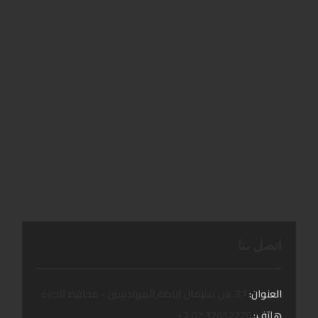
تأجير سيارات فارهة للمناسبات:للزفاف والافراح بمصر …..
ليموزين للقاهرة والإسكندرية: رحلات فاخرة وموثوقة بين
العاصمة و “عروس المتوسط”
توصيل إلى الساحل الشمالي: احجز ليموزين فاخر لرحلات آمنة
ومريحة
اتصل بنا
العنوان:
37. ش سليمان اباظة المهندسين - محافظ الجيزة
هاتف:
37612226 02 2+