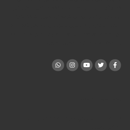
قطاع تأجير السيارات و الخدمات المرافقة له ، لتكون الاختيار الأول
فى مصر وصولاً نحو مزيد من التوسع فى الخليج و منطقة الشرق
الاوسط . و تنظر شركة المنتهى ليموزين إلى المستقبل بثقة خاصة
مع النجاحات التى حققتها و التى تساهم فى ترسيخ مكانة الشركة
و سمعتها على المستوى المحلى و الخارجى.
إيجار سيارات مصر
سيارات للايجار اليومي في مصر: خيارات فاخرة ومرنة للإيجار
المنتهي ليموزين