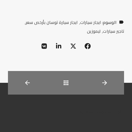
الوسوم:
ايجار سيارات
ايجار سيارة توسان بأرخص سعر
تاجير سيارات
ليموزين
العودة
عن المنتهى ليموزين
تنطلق المنتهى ليموزين فى رؤيتها نحو تحقيق مراتب رائدة فى