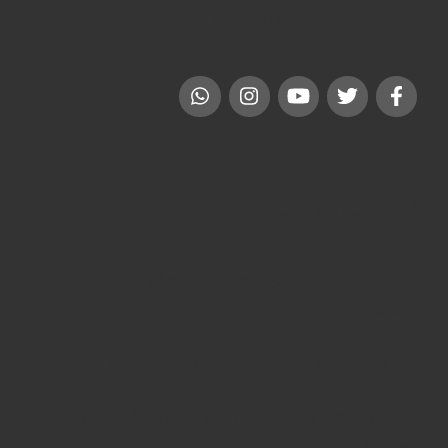
و سمعتها على المستوى المحلى و الخارجى.
إيجار سيارات مصر
سيارات للايجار اليومي في مصر: خيارات فاخرة ومرنة للإيجار
المنتهي ليموزين
تأجير سيارات فارهة للمناسبات:للزفاف والافراح بمصر …..
ليموزين للقاهرة والإسكندرية: رحلات فاخرة وموثوقة بين
العاصمة و “عروس المتوسط”