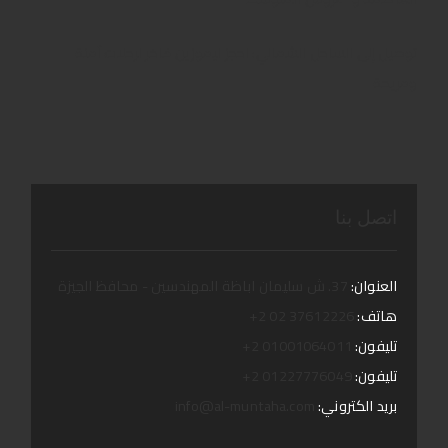
توصيل إلى الساحل الشمالي: احجز ليموزين فاخر لرحلات آمنة
ومريحة
اتصل بنا
العنوان:
37. ش سليمان اباظة المهندسين - محافظ الجيزة
هاتف:
37612226 02 2+
تليفون:
01001064011 2+
تليفون:
01227776049 2+
بريد الكتروني:
info@al-muntaha.com