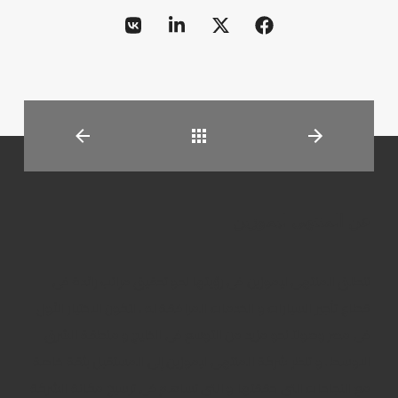
العودة
عن المنتهى ليموزين
تنطلق المنتهى ليموزين فى رؤيتها نحو تحقيق مراتب رائدة فى
قطاع تأجير السيارات و الخدمات المرافقة له ، لتكون الاختيار الأول
فى مصر وصولاً نحو مزيد من التوسع فى الخليج و منطقة الشرق
الاوسط . و تنظر شركة المنتهى ليموزين إلى المستقبل بثقة خاصة
مع النجاحات التى حققتها و التى تساهم فى ترسيخ مكانة الشركة