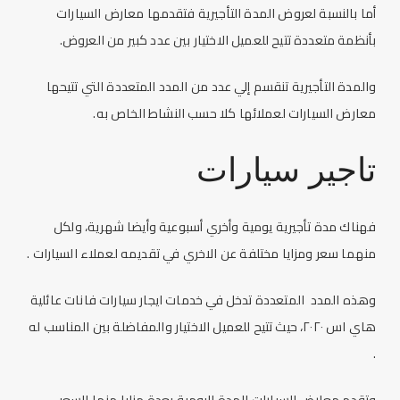
أما بالنسبة لعروض المدة التأجيرية فتقدمها
معارض السيارات
بأنظمة متعددة تتيح للعميل الاختيار بين عدد كبير من العروض.
والمدة التأجيرية تنقسم إلي عدد من المدد المتعددة التي تتيحها
معارض السيارات
لعملائها كلا حسب النشاط الخاص به.
تاجير سيارات
فهناك مدة تأجيرية يومية وأخري أسبوعية وأيضا شهرية، ولكل
منهما سعر ومزايا مختلفة عن الاخري في تقديمه لعملاء السيارات .
وهذه المدد المتعددة تدخل في خدمات
ايجار سيارات
فانات عائلية
هاي اس ٢٠٢٠، حيث تتيح للعميل الاختيار والمفاضلة بين المناسب له
.
وتقدم
معارض السيارات
المدة اليومية بعدة مزايا منها السعر