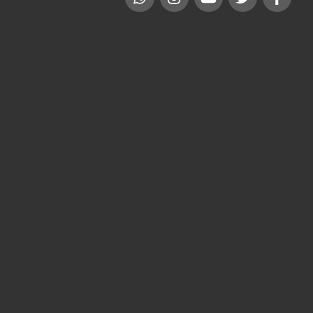
إيجار سيارات مصر
سيارات للايجار اليومي في مصر: خيارات فاخرة ومرنة للإيجار
المنتهي ليموزين
تأجير سيارات فارهة للمناسبات:للزفاف والافراح بمصر …..
ليموزين للقاهرة والإسكندرية: رحلات فاخرة وموثوقة بين
العاصمة و “عروس المتوسط”
توصيل إلى الساحل الشمالي: احجز ليموزين فاخر لرحلات آمنة
ومريحة