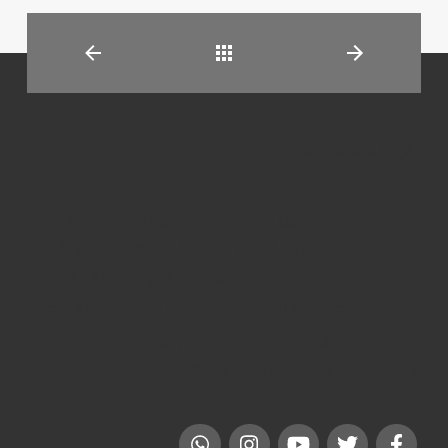
العودة
عن المنتهى ليموزين
تنطلق المنتهى ليموزين فى رؤيتها نحو تحقيق مراتب رائدة فى
قطاع تأجير السيارات و الخدمات المرافقة له ، لتكون الاختيار الأول
فى مصر وصولاً نحو مزيد من التوسع فى الخليج و منطقة الشرق
الاوسط . و تنظر شركة المنتهى ليموزين إلى المستقبل بثقة خاصة
مع النجاحات التى حققتها و التى تساهم فى ترسيخ مكانة الشركة
و سمعتها على المستوى المحلى و الخارجى.