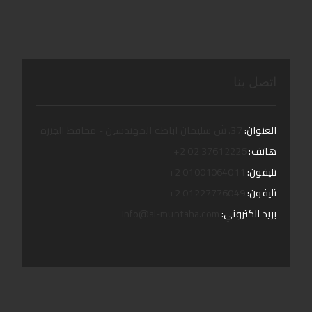
اتصل بنا
العنوان:
37. ش سليمان اباظة المهندسين - محافظ الجيزة
هاتف:
37612226 02 2+
تليفون:
01001064011 2+
تليفون:
01227776049 2+
بريد الكتروني:
info@al-muntaha.com