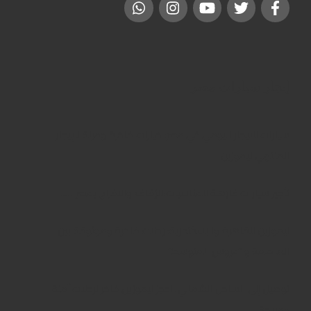
إيجار سيارات مصر
سيارات للايجار اليومي في مصر: خيارات فاخرة ومرنة للإيجار
المنتهي ليموزين
تأجير سيارات فارهة للمناسبات:للزفاف والافراح بمصر …..
ليموزين للقاهرة والإسكندرية: رحلات فاخرة وموثوقة بين
العاصمة و “عروس المتوسط”
توصيل إلى الساحل الشمالي: احجز ليموزين فاخر لرحلات آمنة
ومريحة