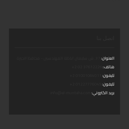
اتصل بنا
العنوان:
37. ش سليمان اباظة المهندسين - محافظ الجيزة
هاتف:
37612226 02 2+
تليفون:
01001064011 2+
تليفون:
01227776049 2+
بريد الكتروني:
info@al-muntaha.com