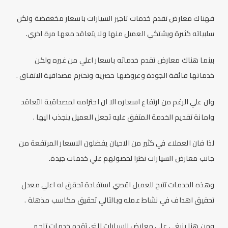
فهناك معارض تقدم خدمات تاجير السيارات باسعار مخغفضة ولكن
سلبياته كثيرة ويشتكي العميل منها ولا يتعاقد معها مرة اخري.
بينما هناك معارض تقدم خدماته باسعار اعلي من غيره ولكن
خدماتها فائقة الجودة وعروضها حصرية وتحترم مصداقية الاتفاق .
وان علي الرغم من ارتفاع اسعاره الا ان احترامه لمصداقية التعاقد
وامانة تقديم الخدمة المتفق عليه تجعل العميل ينجذب اليها .
لذا فان العملاء في كثير من الاحيان يفضلون الاسعار المرتفعة من
جانب معارض السيارات نظرا لحصولهم علي خدمات جيدة.
وهذه الخدمات تتيح للعميل اقصي استفادة تحقق له اعلي معدل
تحقيق اهداف في نشاط عمله وبالتالي تحقيق مكاسب مذهلة .
ومن هنا ينبغي علي معارض السيارات التي تقدم خدمات تاجير