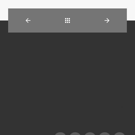
العودة
عن المنتهى ليموزين
تنطلق المنتهى ليموزين فى رؤيتها نحو تحقيق مراتب رائدة فى
قطاع تأجير السيارات و الخدمات المرافقة له ، لتكون الاختيار الأول
فى مصر وصولاً نحو مزيد من التوسع فى الخليج و منطقة الشرق
الاوسط . و تنظر شركة المنتهى ليموزين إلى المستقبل بثقة خاصة
مع النجاحات التى حققتها و التى تساهم فى ترسيخ مكانة الشركة
و سمعتها على المستوى المحلى و الخارجى.